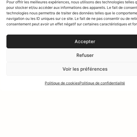
Pour offrir les meilleures expériences, nous utilisons des technologies telles 
ÉVÈNEMEN
pour stocker et/ou accéder aux informations des appareils. Le fait de consent
technologies nous permettra de traiter des données telles que le comportem
PAR
navigation ou les ID uniques sur ce site. Le fait de ne pas consentir ou de reti
consentement peut avoir un effet négatif sur certaines caractéristiques et fo
CONFIDENT
Une scénographie sur-
Accepter
mesure, pensée dans
les moindres détails
pour sublimer chaque
Refuser
instant.
Voir les préférences
VOIR LE
PORTFOLIO
Politique de cookies
Politique de confidentialité