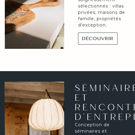
sélectionnés : villas
privées, maisons de
famille, propriétés
d’exception.
DÉCOUVRIR
SÉMINAIR
ET
RENCONT
D’ENTREP
Conception de
séminaires et